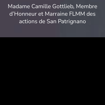
Madame Camille Gottlieb, Membre
d’Honneur et Marraine FLMM des
actions de San Patrignano