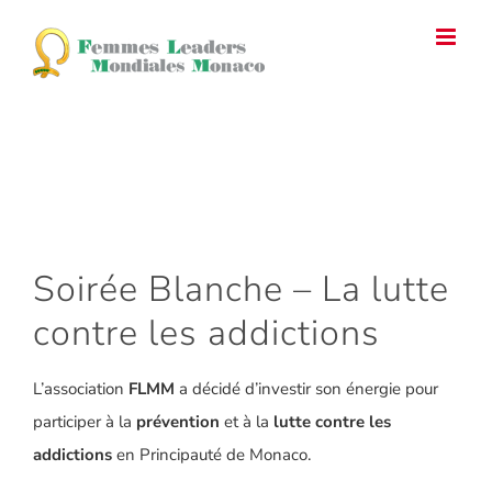
Passer
au
contenu
Email
Facebook
Instagram
YouTube
Soirée Blanche – La lutte
contre les addictions
L’association
FLMM
a décidé d’investir son énergie pour
participer à la
prévention
et à la
lutte contre les
addictions
en Principauté de Monaco.